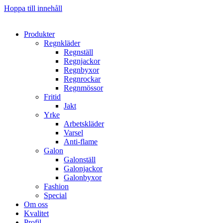
Hoppa till innehåll
Produkter
Regnkläder
Regnställ
Regnjackor
Regnbyxor
Regnrockar
Regnmössor
Fritid
Jakt
Yrke
Arbetskläder
Varsel
Anti-flame
Galon
Galonställ
Galonjackor
Galonbyxor
Fashion
Special
Om oss
Kvalitet
Profil