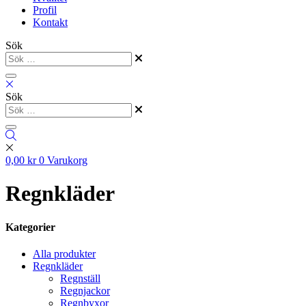
Profil
Kontakt
Sök
Sök
0,00
kr
0
Varukorg
Regnkläder
Kategorier
Alla produkter
Regnkläder
Regnställ
Regnjackor
Regnbyxor