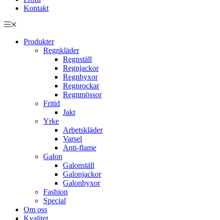
Kontakt
Produkter
Regnkläder
Regnställ
Regnjackor
Regnbyxor
Regnrockar
Regnmössor
Fritid
Jakt
Yrke
Arbetskläder
Varsel
Anti-flame
Galon
Galonställ
Galonjackor
Galonbyxor
Fashion
Special
Om oss
Kvalitet