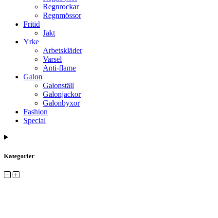
Regnrockar
Regnmössor
Fritid
Jakt
Yrke
Arbetskläder
Varsel
Anti-flame
Galon
Galonställ
Galonjackor
Galonbyxor
Fashion
Special
Kategorier