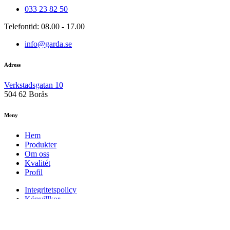
033 23 82 50
Telefontid: 08.00 - 17.00
info@garda.se
Adress
Verkstadsgatan 10
504 62 Borås
Meny
Hem
Produkter
Om oss
Kvalitét
Profil
Integritetspolicy
Köpvillkor
Cookies