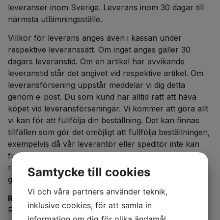
leveranser inom Sverige. Leverans inom 30 dagar till
närmsta utlämningsställe.
Villkor för leverans anges även i kassan under
respektive leveranssätt. Om inget anges gäller 30
dagars leveranstid. Om en artikel har avvikande
leveranstid står det angivet vid respektive artikel. Om
leveransförsening uppstår meddelar vi dig detta
genom e-post. Du som kund har alltid rätt att häva
köpet vid leveransförseningar. Vi kommer att göra allt
vi kan för att fullfölja din beställning. Det kan finnas
tillfällen som gör det omöjligt att fullfölja beställningen,
exempelvis då vår leverantör eller speditör inte kan
fullfölja deras åtagande till oss. Vi förbehåller oss
rätten att friskriva oss från all ersättning till kund
Samtycke till cookies
gällande leveransförseningar.
Vi och våra partners använder teknik,
Returer
inklusive cookies, för att samla in
Returer sker på din egen bekostnad utom om artikeln
information om dig för olika ändamål,