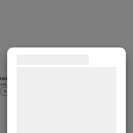
Samtykke til cookies
Vi og vores samarbejdspartnere bruger
HARRY hänglseybxa
Hunter BJÖRN Rock
teknologier, herunder cookies, til at
495,00
kr
699,00
kr
indsamle oplysninger om dig til forskellige
Välj alternativ
Välj alternativ
formål, herunder: Tilpasning af annoncering,
bedre brugeroplevelse, funktionalitet,
statistik og marketing. Disse oplysninger
kan blive delt med annoncerings- og
analysepartnere, som kan kombinere dem