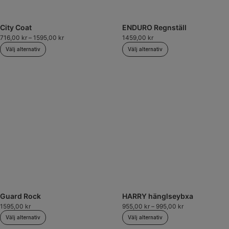
City Coat
ENDURO Regnställ
716,00
kr
–
1595,00
kr
1459,00
kr
Välj alternativ
Välj alternativ
Guard Rock
HARRY hänglseybxa
1595,00
kr
955,00
kr
–
995,00
kr
Välj alternativ
Välj alternativ